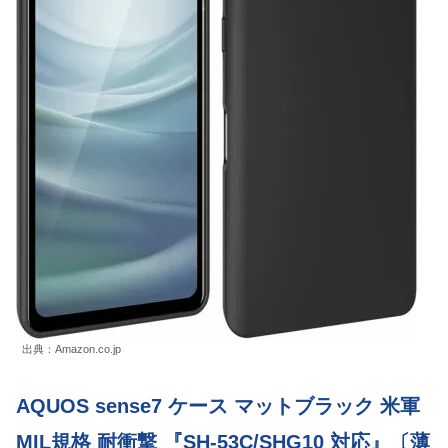
出典：Amazon.co.jp
AQUOS sense7 ケース マットブラック 米軍
MIL規格 耐衝撃 『SH-53C/SHG10 対応』〔薄