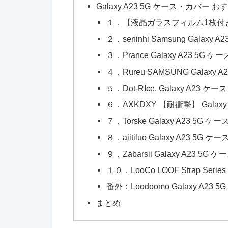
Galaxy A23 5G ケース・カバー お
１．【液晶ガラスフィルム1枚付き】Pys
２．seninhi Samsung Galaxy 
３．Prance Galaxy A23 5G ケー
４．Rureu SAMSUNG Galaxy 
５．Dot-RIce. Galaxy A23 ケ
６．AXKDXY 【耐衝撃】 Galaxy
７．Torske Galaxy A23 5G ケ
８．aiitiluo Galaxy A23 5G ケ
９．Zabarsii Galaxy A23 5G
１０．LooCo LOOF Strap Ser
番外：Loodoomo Galaxy A23
まとめ