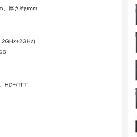
mm、厚さ約9mm
2.2GHz+2GHz)
GB
HD+/TFT