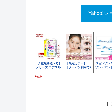
Yahoo
目