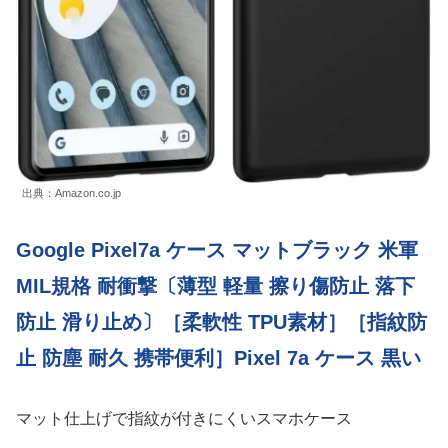
出典：Amazon.co.jp
Google Pixel7a ケース マットブラック 米軍
MIL規格 耐衝撃〔薄型 軽量 擦り傷防止 落下
防止 滑り止め〕［柔軟性 TPU素材］［指紋防
止 防塵 耐久 携帯便利］Pixel 7a ケース 黒い
マット仕上げで指紋が付きにくいスマホケース