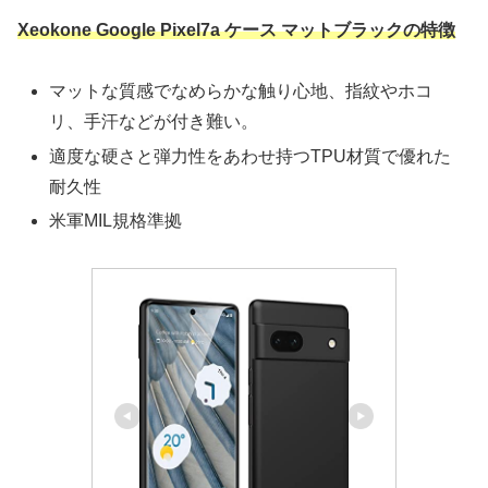
Xeokone Google Pixel7a ケース マットブラックの特徴
マットな質感でなめらかな触り心地、指紋やホコ
リ、手汗などが付き難い。
適度な硬さと弾力性をあわせ持つTPU材質で優れた
耐久性
米軍MIL規格準拠