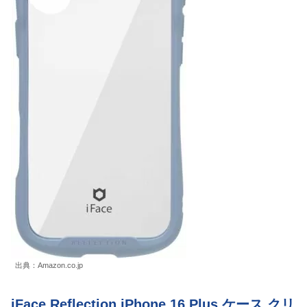
出典：Amazon.co.jp
iFace Reflection iPhone 16 Plus ケース クリ