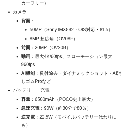
カーフリー）
カメラ
背面
：
50MP（Sony IMX882・OIS対応・f/1.5）
8MP 超広角（OV08F）
前面
：20MP（OV20B）
動画
：最大4K/60fps、スローモーション最大
960fps
AI機能
：反射除去・ダイナミックショット・AI消
しゴムProなど
バッテリー・充電
容量
：6500mAh（POCO史上最大）
急速充電
：90W（約30分で80％）
逆充電
：22.5W（モバイルバッテリー代わりに
も）