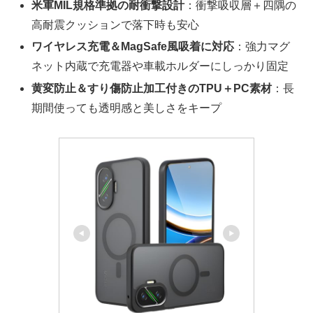
米軍MIL規格準拠の耐衝撃設計
：衝撃吸収層＋四隅の
高耐震クッションで落下時も安心
ワイヤレス充電＆MagSafe風吸着に対応
：強力マグ
ネット内蔵で充電器や車載ホルダーにしっかり固定
黄変防止＆すり傷防止加工付きのTPU＋PC素材
：長
期間使っても透明感と美しさをキープ