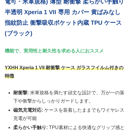
電可・米軍規格) 薄型 耐衝撃 柔らかい手触り
半透明 Xperia 1 VII 専用 カバー 黄ばみなし
指紋防止 衝撃吸収ポケット内蔵 TPU ケース
(ブラック)
機能で、実用性と耐久性を求める人におススメ
YXHH Xperia 1 VII 耐衝撃 ケース ガラスフイルム付きの
特徴
耐衝撃:
米軍規格を満たす頑丈な設計で、万が一の落
下や衝撃からしっかりガードします。
磁気充電対応:
ケースを装着したままでもワイヤレス
充電が可能
柔らかい手触り:
TPU素材による快適なグリップ感と