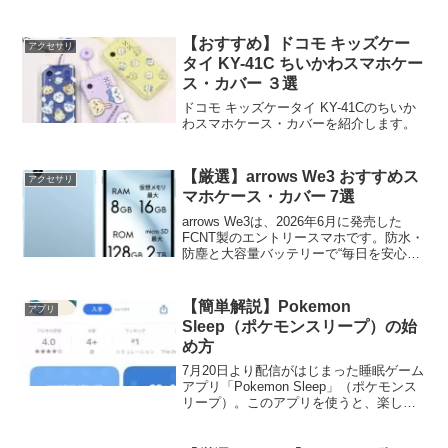
能と、アウトドアで頼れる高耐久ボディ
が特徴の、過酷な環境でも安心して使え
るタフネス系スマホになってます。
【おすすめ】ドコモ キッズケー
アクセサリ
TORQUE G...
タイ KY-41C ちいかわスマホケー
ス・カバー ３選
ドコモ キッズケータイ KY-41Cのちいか
わスマホケース・カバーを紹介します。
【厳選】arrows We3 おすすめス
アクセサリ
マホケース・カバー 7選
arrows We3は、2026年6月に発売した
FCNT製のエントリースマホです。防水・
防塵と大容量バッテリーで“毎日を安心し
て長く使える”ことが特徴の、初めてのス
マホにもぴったりな使いやすいスマホに
なってます。(function(b,c,...
【簡単解説】Pokemon
アプリ
Sleep（ポケモンスリープ）の始
め方
7月20日より配信がはじまった睡眠ゲーム
アプリ「Pokemon Sleep」（ポケモンス
リープ）。このアプリを使うと、楽しく
自分の睡眠を改善できるという事で始め
てみました。今回は、「Pokemon