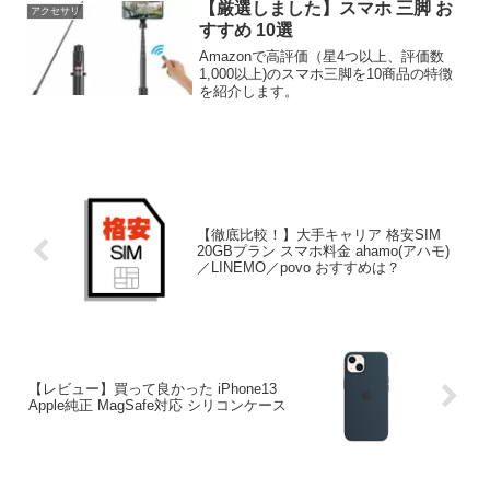
Sleep」（ポケモンスリープ）の始め方
【厳選しました】スマホ 三脚 お
アクセサリ
に...
すすめ 10選
Amazonで高評価（星4つ以上、評価数
1,000以上)のスマホ三脚を10商品の特徴
を紹介します。
【徹底比較！】大手キャリア 格安SIM
20GBプラン スマホ料金 ahamo(アハモ)
／LINEMO／povo おすすめは？
【レビュー】買って良かった iPhone13
Apple純正 MagSafe対応 シリコンケース